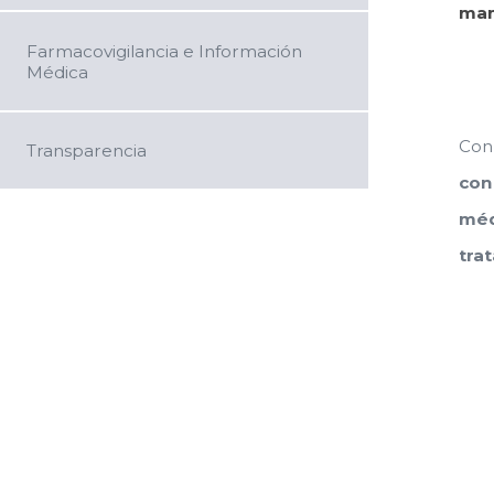
mam
Farmacovigilancia e Información
Médica
Con
Transparencia
con
méd
tra