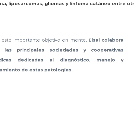
a, liposarcomas, gliomas y linfoma cutáneo entre otr
 este importante objetivo en mente,
Eisai
colabora
 las principales sociedades y cooperativas
icas dedicadas al diagnóstico, manejo y
tamiento
de estas patologías.