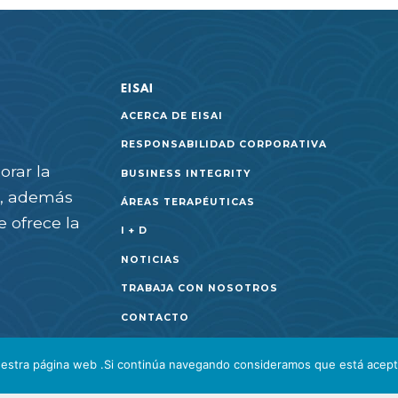
EISAI
ACERCA DE EISAI
RESPONSABILIDAD CORPORATIVA
orar la
BUSINESS INTEGRITY
as, además
ÁREAS TERAPÉUTICAS
e ofrece la
I + D
NOTICIAS
TRABAJA CON NOSOTROS
CONTACTO
 nuestra página web .Si continúa navegando consideramos que está acep